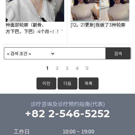
种面部轮廓（颧骨、
[12。21更新]我做了3种轮廓
方下巴、下巴）4个月~！！`
검색
1
2
3
4
5
이전
다음
목록
诊疗咨询及诊疗预约指南(代表)
+82 2-546-5252
工作日

10:00 ~ 19:00
