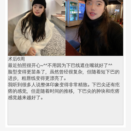
术后6周 
最近拍照很开心~^^不用因为下巴线遮住嘴就好了^^
脸型变得更苗条了，虽然曾经很复杂，但随着短下巴的
进步，粗唇线变得更漂亮了。
我听到很多人说整体印象变得非常精致。
下巴尖还有疙
瘩的感觉，但是随着时间的推移，下巴尖的肿块和疙瘩 
感觉越来越好了。
对脸部产生的
问号
，
从问好改为
句号
。