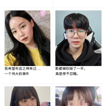
我希望布吉之神来过……
脸都被砍掉了一半，
一个伟大的事件
真是惨不忍睹。
对脸部产生的
问号
，
从问好改为
句号
。