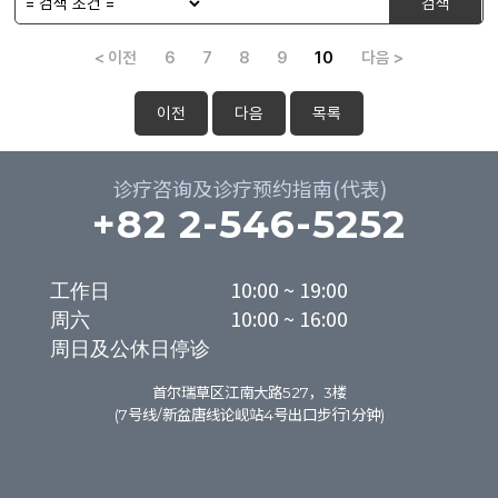
검색
< 이전
6
7
8
9
10
다음 >
이전
다음
목록
诊疗咨询及诊疗预约指南(代表)
+82 2-546-5252
工作日

10:00 ~ 19:00

周六

10:00 ~ 16:00
周日及公休日停诊
首尔瑞草区江南大路527，3楼
(7号线/新盆唐线论岘站4号出口步行1分钟)