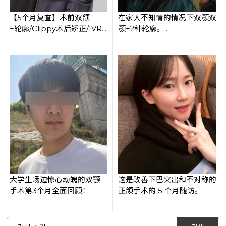
【5个月复查】术前双颌
在家人不知情的情况下双颚双
+轮廓/Clippy术后矫正/IVR
颚+2种轮廓。
O
从手术那天到2个月的超长复
查！
大学生场边惊心动魄的双颚
这是改善下巴突出和不对称的
手术第3个月全面回顾！
正颌手术的 5 个月随访。