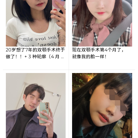
20岁想了7年的双颚手术终于
现在双颚手术第4个月了，
做了！！+ 3 种轮廓（4 月 5
就像我的脸一样！
日手术后长达 4
周的超长复查）