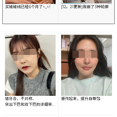
买娃娃线已经6个月了^_^！
[12。21更新]我做了3种轮廓
错牙合、不对称、
振作起来，提升自尊🥰
突出下巴和双下巴的详细审
查！！