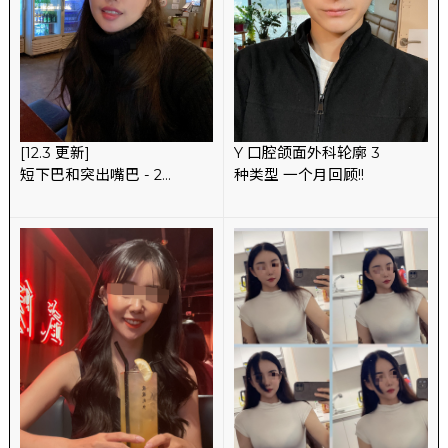
[12.3 更新]
Y 口腔颌面外科轮廓 3
短下巴和突出嘴巴 - 2
种类型 一个月回顾!!
种轮廓的回顾（方下巴 +
下巴进步）