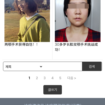
两颚手术获得自信！！
30多岁长脸双颚手术挑战成
功！
검색
1
2
3
4
5
다음 >
글쓰기