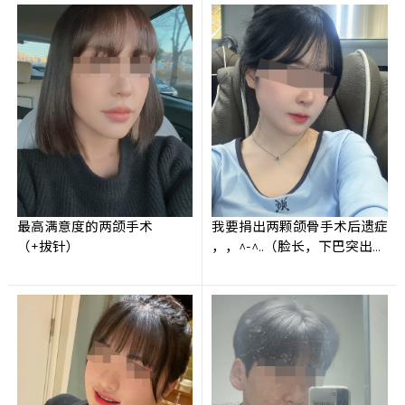
最高满意度的两颌手术
我要捐出两颗颌骨手术后遗症
对脸部产生的
问号
，
（+拔针）
，，^-^..（脸长，下巴突出，
从问好改为
句号
。
咬合）