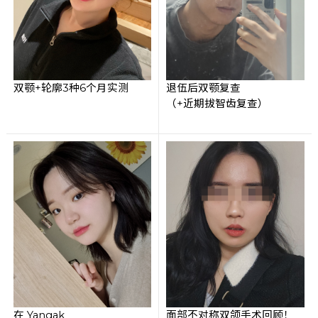
双颚+轮廓3种6个月实测
退伍后双颚复查
（+近期拔智齿复查）
在 Yangak
面部不对称双颌手术回顾！