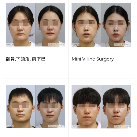
颧骨,下颌角, 前下巴
Mini V-line Surgery
对脸部产生的
问号
，
从问好改为
句号
。